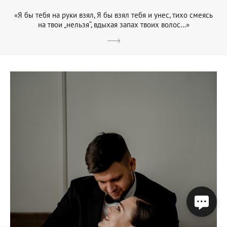
«Я бы тебя на руки взял, Я бы взял тебя и унес, тихо смеясь
на твои „нельзя“, вдыхая запах твоих волос…»