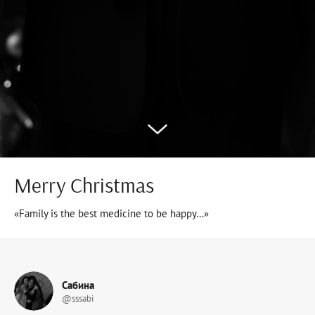
Мerry Сhristmas
«Family is the best medicine to be happy…»
Сабина
@sssabi